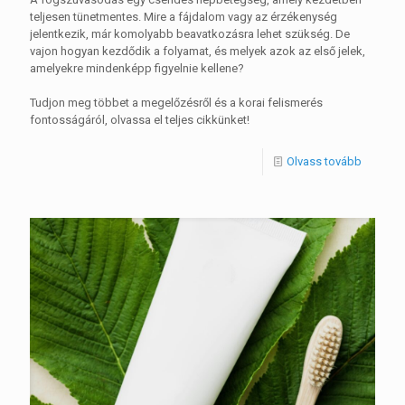
teljesen tünetmentes. Mire a fájdalom vagy az érzékenység
jelentkezik, már komolyabb beavatkozásra lehet szükség. De
vajon hogyan kezdődik a folyamat, és melyek azok az első jelek,
amelyekre mindenképp figyelnie kellene?
Tudjon meg többet a megelőzésről és a korai felismerés
fontosságáról, olvassa el teljes cikkünket!
Olvass tovább