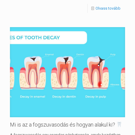
Olvass tovább
Mi is az a fogszuvasodás és hogyan alakul ki?
A fogszuvasodás egy csendes népbetegség, amely kezdetben