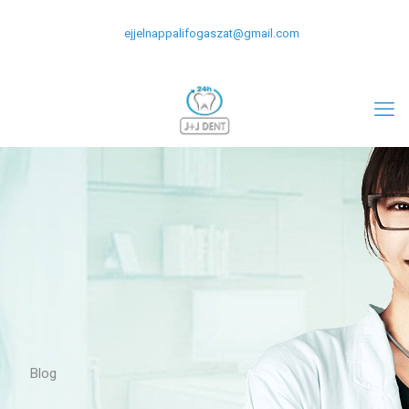
+0620-477-2124
06-1-266-5309
ejjelnappalifogaszat@gmail.com
Blog