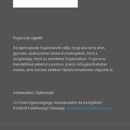
Fogászati ügyelet
Az éjjel-nappali fogászatunk célja, hogy alacsony áron,
gyorsan, szakszerűen lássa el a betegeket, mind a
sürgősségi, mind az esztétikai fogászatban. Fogorvosi
Rendelőnket jellemzi a pontos, precíz, kifogásolhatatlan
munka, amit minden esetben fájdalommentesen végzünk el.
Adatkezelési Tájékoztató
J+J Dent Egészségügyi, Kereskedelmi és Szolgáltató
Korlátolt Felelősségű Társaság
Adatkezelési-tájékoztatója