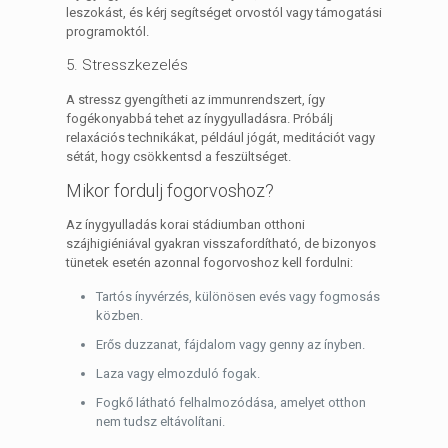
leszokást, és kérj segítséget orvostól vagy támogatási
programoktól.
5. Stresszkezelés
A stressz gyengítheti az immunrendszert, így
fogékonyabbá tehet az ínygyulladásra. Próbálj
relaxációs technikákat, például jógát, meditációt vagy
sétát, hogy csökkentsd a feszültséget.
Mikor fordulj fogorvoshoz?
Az ínygyulladás korai stádiumban otthoni
szájhigiéniával gyakran visszafordítható, de bizonyos
tünetek esetén azonnal fogorvoshoz kell fordulni:
Tartós ínyvérzés, különösen evés vagy fogmosás
közben.
Erős duzzanat, fájdalom vagy genny az ínyben.
Laza vagy elmozduló fogak.
Fogkő látható felhalmozódása, amelyet otthon
nem tudsz eltávolítani.