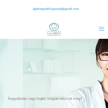
+0620-477-2124
06-1-266-5309
ejjelnappalifogaszat@gmail.com
Ínygyulladás vagy fogkő: hogyan előzzük meg?