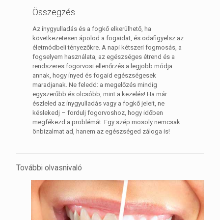
Összegzés
Az ínygyulladás és a fogkő elkerülhető, ha
következetesen ápolod a fogaidat, és odafigyelsz az
életmódbeli tényezőkre. A napi kétszeri fogmosás, a
fogselyem használata, az egészséges étrend és a
rendszeres fogorvosi ellenőrzés a legjobb módja
annak, hogy ínyed és fogaid egészségesek
maradjanak. Ne feledd: a megelőzés mindig
egyszerűbb és olcsóbb, mint a kezelés! Ha már
észleled az ínygyulladás vagy a fogkő jeleit, ne
késlekedj – fordulj fogorvoshoz, hogy időben
megfékezd a problémát. Egy szép mosoly nemcsak
önbizalmat ad, hanem az egészséged záloga is!
További olvasnivaló