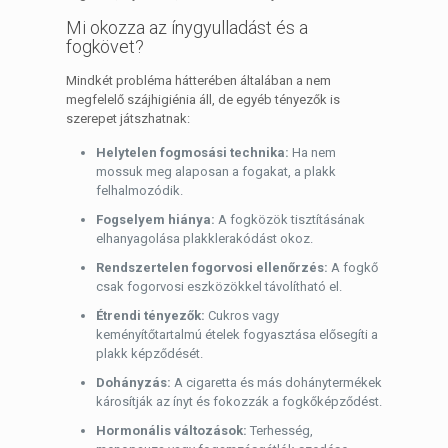
Mi okozza az ínygyulladást és a
fogkövet?
Mindkét probléma hátterében általában a nem
megfelelő szájhigiénia áll, de egyéb tényezők is
szerepet játszhatnak:
Helytelen fogmosási technika:
Ha nem
mossuk meg alaposan a fogakat, a plakk
felhalmozódik.
Fogselyem hiánya:
A fogközök tisztításának
elhanyagolása plakklerakódást okoz.
Rendszertelen fogorvosi ellenőrzés:
A fogkő
csak fogorvosi eszközökkel távolítható el.
Étrendi tényezők:
Cukros vagy
keményítőtartalmú ételek fogyasztása elősegíti a
plakk képződését.
Dohányzás:
A cigaretta és más dohánytermékek
károsítják az ínyt és fokozzák a fogkőképződést.
Hormonális változások:
Terhesség,