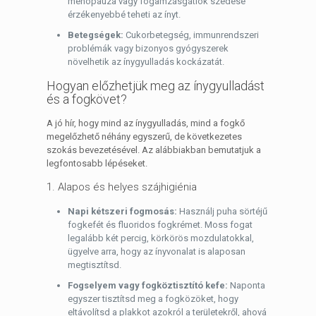
menopauza vagy fogamzásgátlók szedése
érzékenyebbé teheti az ínyt.
Betegségek:
Cukorbetegség, immunrendszeri
problémák vagy bizonyos gyógyszerek
növelhetik az ínygyulladás kockázatát.
Hogyan előzhetjük meg az ínygyulladást
és a fogkövet?
A jó hír, hogy mind az ínygyulladás, mind a fogkő
megelőzhető néhány egyszerű, de következetes
szokás bevezetésével. Az alábbiakban bemutatjuk a
legfontosabb lépéseket.
1. Alapos és helyes szájhigiénia
Napi kétszeri fogmosás:
Használj puha sörtéjű
fogkefét és fluoridos fogkrémet. Moss fogat
legalább két percig, körkörös mozdulatokkal,
ügyelve arra, hogy az ínyvonalat is alaposan
megtisztítsd.
Fogselyem vagy fogköztisztító kefe:
Naponta
egyszer tisztítsd meg a fogközöket, hogy
eltávolítsd a plakkot azokról a területekről, ahová