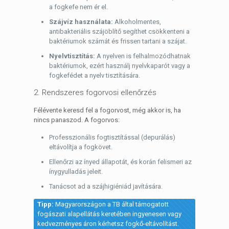
a fogkefe nem ér el.
Szájvíz használata:
Alkoholmentes,
antibakteriális szájöblítő segíthet csökkenteni a
baktériumok számát és frissen tartani a szájat.
Nyelvtisztítás:
A nyelven is felhalmozódhatnak
baktériumok, ezért használj nyelvkaparót vagy a
fogkefédet a nyelv tisztítására.
2. Rendszeres fogorvosi ellenőrzés
Félévente keresd fel a fogorvost, még akkor is, ha
nincs panaszod. A fogorvos:
Professzionális fogtisztítással (depurálás)
eltávolítja a fogkövet.
Ellenőrzi az ínyed állapotát, és korán felismeri az
ínygyulladás jeleit.
Tanácsot ad a szájhigiéniád javítására.
Tipp:
Magyarországon a TB által támogatott
fogászati alapellátás keretében ingyenesen vagy
kedvezményes áron kérhetsz fogkő-eltávolítást.