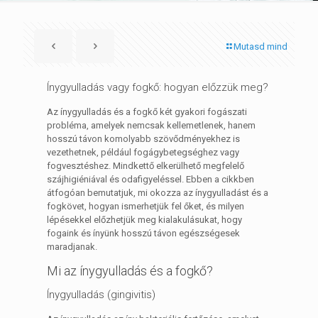
Mutasd mind
Ínygyulladás vagy fogkő: hogyan előzzük meg?
Az ínygyulladás és a fogkő két gyakori fogászati
probléma, amelyek nemcsak kellemetlenek, hanem
hosszú távon komolyabb szövődményekhez is
vezethetnek, például fogágybetegséghez vagy
fogvesztéshez. Mindkettő elkerülhető megfelelő
szájhigiéniával és odafigyeléssel. Ebben a cikkben
átfogóan bemutatjuk, mi okozza az ínygyulladást és a
fogkövet, hogyan ismerhetjük fel őket, és milyen
lépésekkel előzhetjük meg kialakulásukat, hogy
fogaink és ínyünk hosszú távon egészségesek
maradjanak.
Mi az ínygyulladás és a fogkő?
Ínygyulladás (gingivitis)