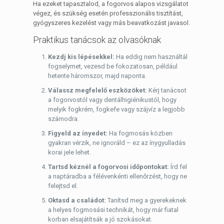
Ha ezeket tapasztalod, a fogorvos alapos vizsgálatot
végez, és szükség esetén professzionális tisztítást,
gyógyszeres kezelést vagy más beavatkozást javasol.
Praktikus tanácsok az olvasóknak
Kezdj kis lépésekkel:
Ha eddig nem használtál
fogselymet, vezesd be fokozatosan, például
hetente háromszor, majd naponta.
Válassz megfelelő eszközöket:
Kérj tanácsot
a fogorvostól vagy dentálhigiénikustól, hogy
melyik fogkrém, fogkefe vagy szájvíz a legjobb
számodra.
Figyeld az ínyedet:
Ha fogmosás közben
gyakran vérzik, ne ignoráld – ez az ínygyulladás
korai jele lehet.
Tartsd kéznél a fogorvosi időpontokat:
Írd fel
a naptáradba a félévenkénti ellenőrzést, hogy ne
felejtsd el.
Oktasd a családot:
Tanítsd meg a gyerekeknek
a helyes fogmosási technikát, hogy már fiatal
korban elsajátítsák a jó szokásokat.