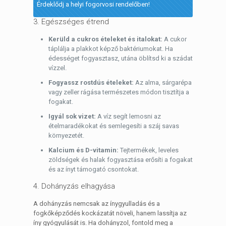
Érdeklődj a helyi fogorvosi rendelőben!
3. Egészséges étrend
Kerüld a cukros ételeket és italokat:
A cukor
táplálja a plakkot képző baktériumokat. Ha
édességet fogyasztasz, utána öblítsd ki a szádat
vízzel.
Fogyassz rostdús ételeket:
Az alma, sárgarépa
vagy zeller rágása természetes módon tisztítja a
fogakat.
Igyál sok vizet:
A víz segít lemosni az
ételmaradékokat és semlegesíti a száj savas
környezetét.
Kalcium és D-vitamin:
Tejtermékek, leveles
zöldségek és halak fogyasztása erősíti a fogakat
és az ínyt támogató csontokat.
4. Dohányzás elhagyása
A dohányzás nemcsak az ínygyulladás és a
fogkőképződés kockázatát növeli, hanem lassítja az
íny gyógyulását is. Ha dohányzol, fontold meg a