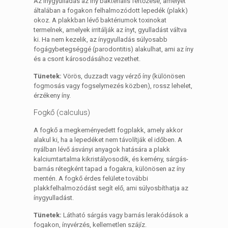
Az ínygyulladás az íny bakteriális fertőzése, amelyet
általában a fogakon felhalmozódott lepedék (plakk)
okoz. A plakkban lévő baktériumok toxinokat
termelnek, amelyek irritálják az ínyt, gyulladást váltva
ki. Ha nem kezelik, az ínygyulladás súlyosabb
fogágybetegséggé (parodontitis) alakulhat, ami az íny
és a csont károsodásához vezethet.
Tünetek:
Vörös, duzzadt vagy vérző íny (különösen
fogmosás vagy fogselymezés közben), rossz lehelet,
érzékeny íny.
Fogkő (calculus)
A fogkő a megkeményedett fogplakk, amely akkor
alakul ki, ha a lepedéket nem távolítják el időben. A
nyálban lévő ásványi anyagok hatására a plakk
kalciumtartalma kikristályosodik, és kemény, sárgás-
barnás rétegként tapad a fogakra, különösen az íny
mentén. A fogkő érdes felülete további
plakkfelhalmozódást segít elő, ami súlyosbíthatja az
ínygyulladást.
Tünetek:
Látható sárgás vagy barnás lerakódások a
fogakon, ínyvérzés, kellemetlen szájíz.