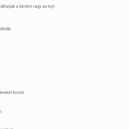
lhatják a dentint vagy az ínyt.
álódik.
éseket követi:
t.