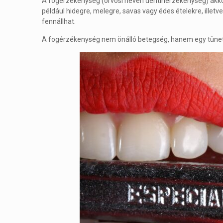
A fogérzékenység (orvosi nevén dentinérzékenység) akkor 
például hidegre, melegre, savas vagy édes ételekre, illetv
fennállhat.
A fogérzékenység nem önálló betegség, hanem egy tünet,