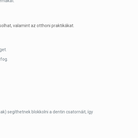
lémákat.
hat, valamint az otthoni praktikákat.
get.
 fog.
k) segíthetnek blokkolni a dentin csatornáit, így