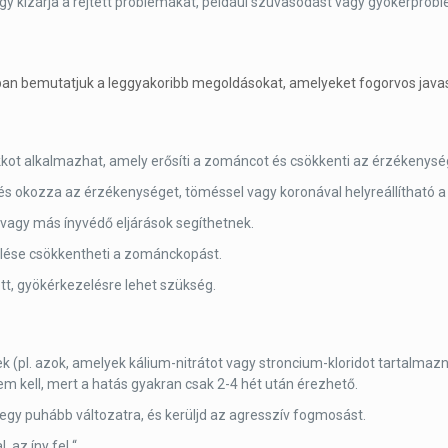
ogy kizárja a rejtett problémákat, például szuvasodást vagy gyökérprob
an bemutatjuk a leggyakoribb megoldásokat, amelyeket fogorvos javasol
lakkot alkalmazhat, amely erősíti a zománcot és csökkenti az érzékenysé
és okozza az érzékenységet, töméssel vagy koronával helyreállítható a
 vagy más ínyvédő eljárások segíthetnek.
selése csökkentheti a zománckopást.
ett, gyökérkezelésre lehet szükség.
k (pl. azok, amelyek kálium-nitrátot vagy stroncium-kloridot tartalmazna
 kell, mert a hatás gyakran csak 2-4 hét után érezhető.
 egy puhább változatra, és kerüljd az agresszív fogmosást.
 az íny fel “