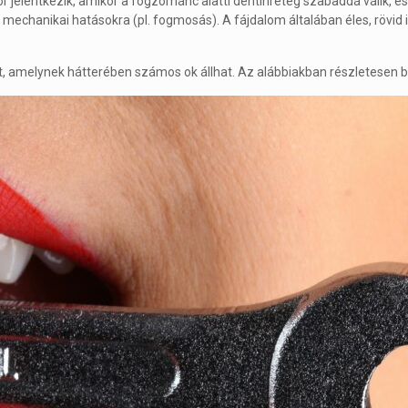
jelentkezik, amikor a fogzománc alatti dentinréteg szabaddá válik, és
e mechanikai hatásokra (pl. fogmosás). A fájdalom általában éles, rövid 
 amelynek hátterében számos ok állhat. Az alábbiakban részletesen 