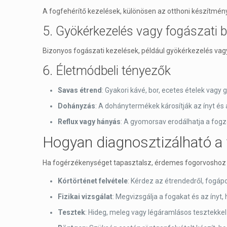
A fogfehérítő kezelések, különösen az otthoni készítmények
5. Gyökérkezelés vagy fogászati
Bizonyos fogászati kezelések, például gyökérkezelés vag
6. Életmódbeli tényezők
Savas étrend
: Gyakori kávé, bor, ecetes ételek vag
Dohányzás
: A dohánytermékek károsítják az ínyt és
Reflux vagy hányás
: A gyomorsav erodálhatja a fog
Hogyan diagnosztizálható a
Ha fogérzékenységet tapasztalsz, érdemes fogorvoshoz for
Kórtörténet felvétele
: Kérdez az étrendedről, fogápo
Fizikai vizsgálat
: Megvizsgálja a fogakat és az íny
Tesztek
: Hideg, meleg vagy légáramlásos tesztekkel