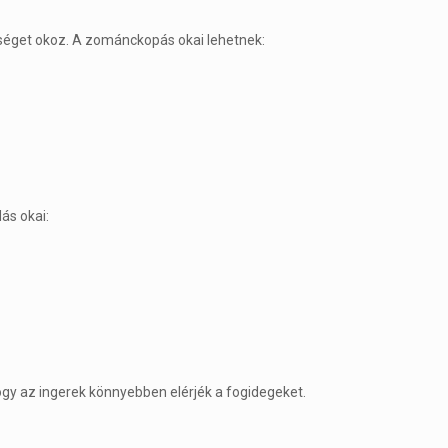
ységet okoz. A zománckopás okai lehetnek:
ás okai:
ogy az ingerek könnyebben elérjék a fogidegeket.