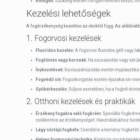
Röntgen
: Szükség esetén röntgenfelvételt készít, h
Kezelési lehetőségek
A fogérzékenység kezelése az okoktól függ. Az alábbiakb
1. Fogorvosi kezelések
Fluoridos kezelés
: A fogorvos fluoridos gélt vagy 
Fogtömés vagy koronák
: Ha szuvasodás vagy sérül
Ínykezelések
: Ínyvisszahúzódás esetén ínyplasztika
Fogvédő sín
: Fogcsikorgatás esetén éjszakai sín vi
Gyökérkezelés
: Súlyos esetekben, ha a fogbél érint
2. Otthoni kezelések és praktikák
Érzékeny fogakra való fogkrém
: Speciális fogkréme
csökkentve az érzékenységet. Használatukhoz türelem
Lágy sörtéjű fogkefe
: Cseréld le a kemény fogkefét
Helyes fogmosási technika
: Körkörös mozdulatokkal,