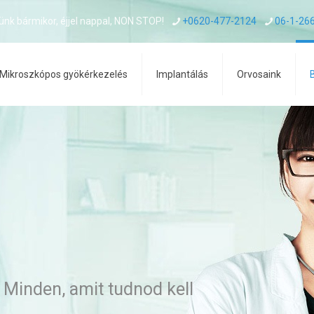
ünk bármikor, éjjel nappal, NON STOP!
+0620-477-2124
06-1-26
Mikroszkópos gyökérkezelés
Implantálás
Orvosaink
 Minden, amit tudnod kell