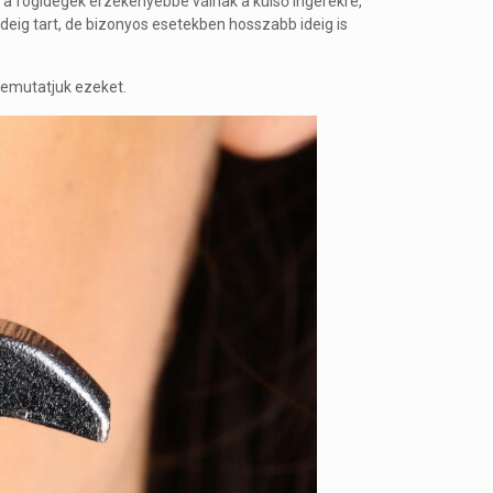
 a fogidegek érzékenyebbé válnak a külső ingerekre,
ideig tart, de bizonyos esetekben hosszabb ideig is
bemutatjuk ezeket.