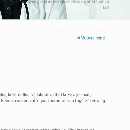
Fogérzékenység okai és kezelése: Minden, amit tudnod
kell
Mutasd mind
es, kellemetlen fájdalmat válthat ki. Ez a jelenség
? Ebben a cikkben átfogóan bemutatjuk a fogérzékenység