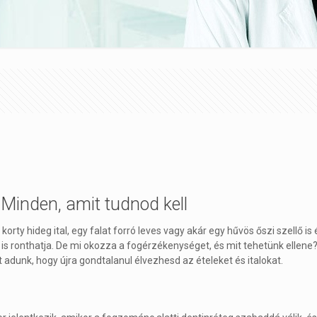
 Minden, amit tudnod kell
 hideg ital, egy falat forró leves vagy akár egy hűvös őszi szellő is él
 ronthatja. De mi okozza a fogérzékenységet, és mit tehetünk ellene
t adunk, hogy újra gondtalanul élvezhesd az ételeket és italokat.