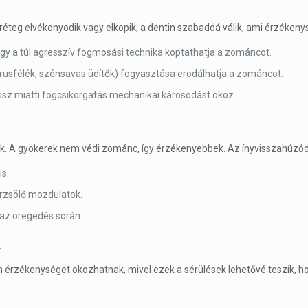
éteg elvékonyodik vagy elkopik, a dentin szabaddá válik, ami érzéken
agy a túl agresszív fogmosási technika koptathatja a zománcot.
 citrusfélék, szénsavas üdítők) fogyasztása erodálhatja a zománcot.
essz miatti fogcsikorgatás mechanikai károsodást okoz.
ak. A gyökerek nem védi zománc, így érzékenyebbek. Az ínyvisszahúzód
is.
dörzsölő mozdulatok.
az öregedés során.
k
 érzékenységet okozhatnak, mivel ezek a sérülések lehetővé teszik, h