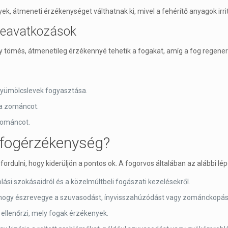
, átmeneti érzékenységet válthatnak ki, mivel a fehérítő anyagok irritá
 beavatkozások
y tömés, átmenetileg érzékennyé tehetik a fogakat, amíg a fog regener
y gyümölcslevek fogyasztása.
 a zománcot.
zománcot.
 fogérzékenység?
dulni, hogy kiderüljön a pontos ok. A fogorvos általában az alábbi lép
lási szokásaidról és a közelmúltbeli fogászati kezelésekről.
t, hogy észrevegye a szuvasodást, ínyvisszahúzódást vagy zománckopás
 ellenőrzi, mely fogak érzékenyek.