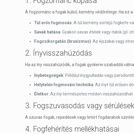
1. Fogzománc kopása
A fogzománc a fogak külső, kemény védőrétege. Ha ez a r
Túl erős fogmosás
: A túl kemény sörtéjű fogkefe v
Savak hatása
: Gyakori savas ételek vagy italok (pl.
Fogcsikorgatás (bruxizmus)
: Az éjszakai vagy str
2. Ínyvisszahúzódás
Ha az íny visszahúzódik, a fogak gyökerei szabaddá váln
Ínybetegségek
: Például ínygyulladás vagy parodontit
Helytelen fogmosási technika
: Az ínyt túl erősen 
Életkor
: Az íny természetes módon visszahúzódhat 
3. Fogszuvasodás vagy sérülése
A szuvas fogak, repedések vagy letört fogdarabok szintén
4. Fogfehérítés mellékhatásai