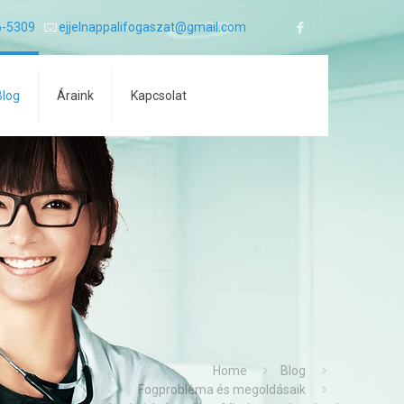
6-5309
ejjelnappalifogaszat@gmail.com
Blog
Áraink
Kapcsolat
Home
Blog
Fogprobléma és megoldásaik