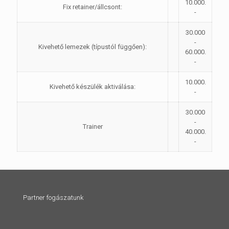
10.000.
Fix retainer/állcsont:
-
30.000
-
Kivehető lemezek (típustól függően):
60.000.
-
10.000.
Kivehető készülék aktiválása:
-
30.000
-
Trainer
40.000.
-
Partner fogászatunk