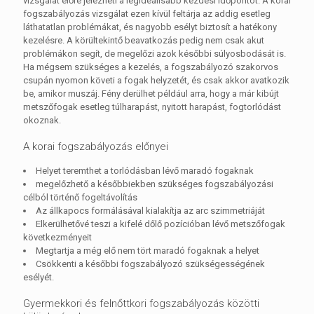
vizsgálat előre jelezheti a legideálisabb kezdési időpontot. A korai
fogszabályozás vizsgálat ezen kívül feltárja az addig esetleg
láthatatlan problémákat, és nagyobb esélyt biztosít a hatékony
kezelésre. A körültekintő beavatkozás pedig nem csak akut
problémákon segít, de megelőzi azok későbbi súlyosbodását is.
Ha mégsem szükséges a kezelés, a fogszabályozó szakorvos
csupán nyomon követi a fogak helyzetét, és csak akkor avatkozik
be, amikor muszáj. Fény derülhet például arra, hogy a már kibújt
metszőfogak esetleg túlharapást, nyitott harapást, fogtorlódást
okoznak.
A korai fogszabályozás előnyei
Helyet teremthet a torlódásban lévő maradó fogaknak
megelőzhető a későbbiekben szükséges fogszabályozási
célból történő fogeltávolítás
Az állkapocs formálásával kialakítja az arc szimmetriáját
Elkerülhetővé teszi a kifelé dőlő pozícióban lévő metszőfogak
következményeit
Megtartja a még elő nem tört maradó fogaknak a helyet
Csökkenti a későbbi fogszabályozó szükségességének
esélyét.
Gyermekkori és felnőttkori fogszabályozás közötti