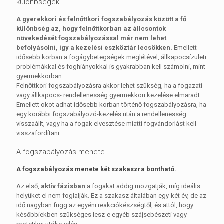
különbségek
A gyerekkori és felnőttkori fogszabályozás között a fő
különbség az, hogy felnőttkorban az állcsontok
növekedését fogszabályozással már nem lehet
befolyásolni, így a kezelési eszköztár lecsökken.
Emellett
idősebb korban a fogágybetegségek meglétével, állkapocsízületi
problémákkal és foghiányokkal is gyakrabban kell számolni, mint
gyermekkorban.
Felnőttkori fogszabályozásra akkor lehet szükség, ha a fogazati
vagy állkapocs- rendellenesség gyermekkori kezelése elmaradt.
Emellett okot adhat idősebb korban történő fogszabályozásra, ha
egy korábbi fogszabályozó-kezelés után a rendellenesség
visszaállt, vagy ha a fogak elvesztése miatti fogvándorlást kell
visszafordítani.
A fogszabályozás menete
A fogszabályozás menete két szakaszra bontható.
Az első,
aktív fázisban
a fogakat addig mozgatják, míg ideális
helyüket el nem foglalják. Ez a szakasz általában egy-két év, de az
idő nagyban függ az egyéni reakciókészségtől, és attól, hogy
későbbiekben szükséges lesz-e egyéb szájsebészeti vagy