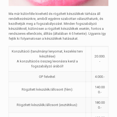
Ma már különféle kivehető és rögzített készülékek tárháza áll
rendelkezésünkre, amiből egyénre szabottan választhatunk, és
kezdhetjük meg a fogszabályozást. Minden fogszabályzó
készüléknél, különösen a rögzített készülékek esetén, fontos a
rendszeres ellenőrzés, állítás (általában 4-5 hetente). Ugyanis így
fejtik ki folyamatosan a készülékek hatásukat.
Konzultáció (tanulmányi lenyomat, kezelési terv
készítése)
20.000.
A konzultációs összeg levonásra kerül a
-
fogszabályzó árából!
OP felvétel:
4.000.-
140.00
Rögzített készülék/állcsont (fém):
0.-
180.00
Rögzített készülék/állcsont (esztétikus):
0.-