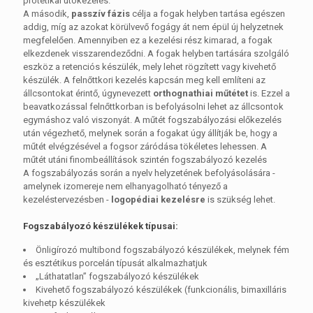
protetikai utókezelés.
A második,
passzív fázis
célja a fogak helyben tartása egészen
addig, míg az azokat körülvevő fogágy át nem épül új helyzetnek
megfelelően. Amennyiben ez a kezelési rész kimarad, a fogak
elkezdenek visszarendeződni. A fogak helyben tartására szolgáló
eszköz a retenciós készülék, mely lehet rögzített vagy kivehető
készülék. A felnőttkori kezelés kapcsán meg kell említeni az
állcsontokat érintő, úgynevezett
orthognathiai műtétet
is. Ezzel a
beavatkozással felnőttkorban is befolyásolni lehet az állcsontok
egymáshoz való viszonyát. A műtét fogszabályozási előkezelés
után végezhető, melynek során a fogakat úgy állítják be, hogy a
műtét elvégzésével a fogsor záródása tökéletes lehessen. A
műtét utáni finombeállítások szintén fogszabályozó kezelés
A fogszabályozás során a nyelv helyzetének befolyásolására -
amelynek izomereje nem elhanyagolható tényező a
kezeléstervezésben -
logopédiai kezelésre
is szükség lehet.
Fogszabályozó készülékek típusai:
Önligírozó multibond fogszabályozó készülékek, melynek fém
és esztétikus porcelán típusát alkalmazhatjuk
„Láthatatlan” fogszabályozó készülékek
Kivehető fogszabályozó készülékek (funkcionális, bimaxilláris
kivehetp készülékek