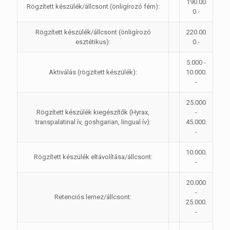
190.00
Rögzített készülék/állcsont (önligírozó fém):
0.-
Rögzített készülék/állcsont (önligírozó
220.00
esztétikus):
0.-
5.000 -
Aktiválás (rögzített készülék):
10.000.
-
25.000
Rögzített készülék kiegészítők (Hyrax,
-
transpalatinal ív, goshgarian, lingual ív):
45.000.
-
10.000.
Rögzített készülék eltávolítása/állcsont:
-
20.000
-
Retenciós lemez/állcsont:
25.000.
-