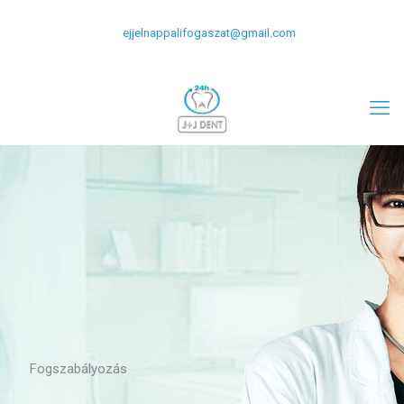
+0620-477-2124
06-1-266-5309
ejjelnappalifogaszat@gmail.com
Fogszabályozás